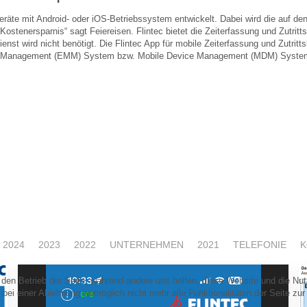
Geräte mit Android- oder iOS-Betriebssystem entwickelt. Dabei wird die auf d
ostenersparnis“ sagt Feiereisen. Flintec bietet die Zeiterfassung und Zutritts
enst wird nicht benötigt. Die Flintec App für mobile Zeiterfassung und Zutrittsko
ility Management (EMM) System bzw. Mobile Device Management (MDM) System
ung für den Außendienst
2024
2023
2022
UNTERNEHMEN
2021
TELEFONIE
K
r den Betrieb der Seite, während andere uns helfen, diese Website und die Nu
bei einer Ablehnung womöglich nicht mehr alle Funktionalitäten der Seite zur