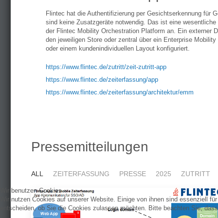
Flintec hat die Authentifizierung per Gesichtserkennung für 
sind keine Zusatzgeräte notwendig. Das ist eine wesentliche K
der Flintec Mobility Orchestration Platform an. Ein externer Di
den jeweiligen Store oder zentral über ein Enterprise Mob
oder einem kundenindividuellen Layout konfiguriert.
https://www.flintec.de/zutritt/zeit-zutritt-app
https://www.flintec.de/zeiterfassung/app
https://www.flintec.de/zeiterfassung/architektur/emm
Vorheriger Beitrag: Flintec App für mobile Zeiterfass
Zurück
Pressemitteilungen
ALL
ZEITERFASSUNG
PRESSE
2025
ZUTRITT
Wir benutzen Cookies
Wir nutzen Cookies auf unserer Website. Einige von ihnen sind essenziell fü
entscheiden, ob Sie die Cookies zulassen möchten. Bitte beachten Sie, dass 