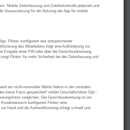
em. Mobile Zeiterfassung und Zutrittskontrolle jederzeit und
 die Voraussetzung für die Nutzung der App für mobile
pp. Flintec konfiguriert das entsprechende
zierung des Mitarbeiters folgt eine Aufforderung zur
r die Eingabe einer PIN oder über die Gesichtserkennung.
sorgt Flintec für mehr Sicherheit bei der Zeiterfassung und
ird ein nicht-reversibler Werte-Vektor in der zentralen
en keine Fotos gespeichert“ erklärt Geschäftsführer Dipl.-
ierungsfotos verglichen. Die Gesichtserkennung ist ein
f Kundenwunsch konfiguriert Flintec eine
zur Hand und die Authentifizierung erfolgt schnell und