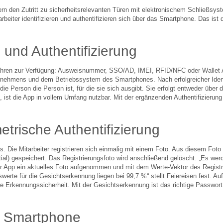
uern den Zutritt zu sicherheitsrelevanten Türen mit elektronischem Schließsyst
rbeiter identifizieren und authentifizieren sich über das Smartphone. Das ist
g und Authentifizierung
rfahren zur Verfügung: Ausweisnummer, SSO/AD, IMEI, RFID/NFC oder Wallet A
nehmens und dem Betriebssystem des Smartphones. Nach erfolgreicher Identifi
b die Person die Person ist, für die sie sich ausgibt. Sie erfolgt entweder übe
 ist die App in vollem Umfang nutzbar. Mit der ergänzenden Authentifizierung 
trische Authentifizierung
s. Die Mitarbeiter registrieren sich einmalig mit einem Foto. Aus diesem Foto w
al) gespeichert. Das Registrierungsfoto wird anschließend gelöscht. „Es werd
 der App ein aktuelles Foto aufgenommen und mit dem Werte-Vektor des Registr
swerte für die Gesichtserkennung liegen bei 99,7 %“ stellt Feiereisen fest. Au
e Erkennungssicherheit. Mit der Gesichtserkennung ist das richtige Passwort 
em Smartphone