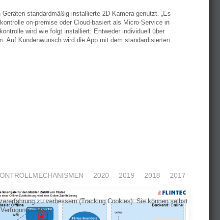
en Geräten standardmäßig installierte 2D-Kamera genutzt. „Es
kontrolle on-premise oder Cloud-basiert als Micro-Service in
ntrolle wird wie folgt installiert: Entweder individuell über
. Auf Kundenwunsch wird die App mit dem standardisierten
Nächster Beitrag: Flintec A
Weiter
ONTROLLMECHANISMEN
2020
2019
2018
2017
tzererfahrung zu verbessern (Tracking Cookies). Sie können selbst
 Verfügung stehen.