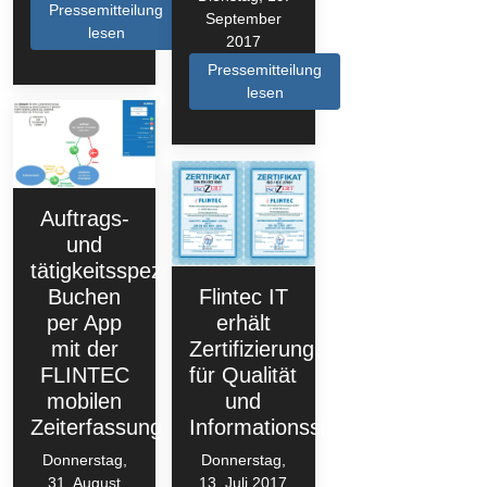
Pressemitteilung
September
lesen
2017
Pressemitteilung
lesen
Auftrags-
und
tätigkeitsspezifisches
Flintec IT
Buchen
erhält
per App
Zertifizierung
mit der
für Qualität
FLINTEC
und
mobilen
Informationssicherheit
Zeiterfassung
Donnerstag,
Donnerstag,
13. Juli 2017
31. August