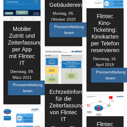
Gebäudereinigung
Montag, 05.
Flintec
Oktober 2020
Kino-
Pressemitteilung
Mobiler
Ticketing:
lesen
Zutritt und
Kinokarten
Zeiterfassung
per Telefon
per App
reservieren
mit Flintec
Dienstag, 16.
IT
April 2019
Dienstag, 09.
Pressemitteilung
März 2021
lesen
Pressemitteilung
lesen
Echtzeitinformation
für die
Zeiterfassung
von Flintec
IT
Flintec