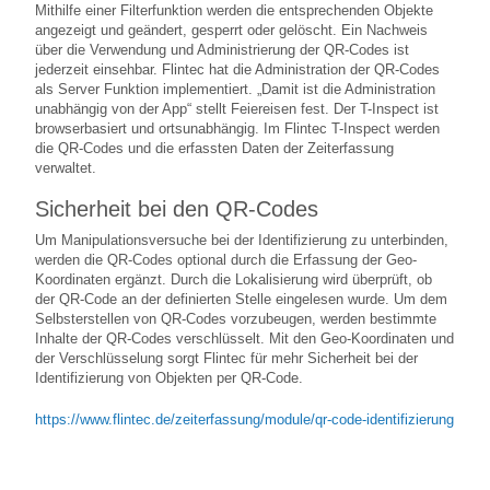
Mithilfe einer Filterfunktion werden die entsprechenden Objekte
angezeigt und geändert, gesperrt oder gelöscht. Ein Nachweis
über die Verwendung und Administrierung der QR-Codes ist
jederzeit einsehbar. Flintec hat die Administration der QR-Codes
als Server Funktion implementiert. „Damit ist die Administration
unabhängig von der App“ stellt Feiereisen fest. Der T-Inspect ist
browserbasiert und ortsunabhängig. Im Flintec T-Inspect werden
die QR-Codes und die erfassten Daten der Zeiterfassung
verwaltet.
Sicherheit bei den QR-Codes
Um Manipulationsversuche bei der Identifizierung zu unterbinden,
werden die QR-Codes optional durch die Erfassung der Geo-
Koordinaten ergänzt. Durch die Lokalisierung wird überprüft, ob
der QR-Code an der definierten Stelle eingelesen wurde. Um dem
Selbsterstellen von QR-Codes vorzubeugen, werden bestimmte
Inhalte der QR-Codes verschlüsselt. Mit den Geo-Koordinaten und
der Verschlüsselung sorgt Flintec für mehr Sicherheit bei der
Identifizierung von Objekten per QR-Code.
https://www.flintec.de/zeiterfassung/module/qr-code-identifizierung
Vorheriger Beitrag: Flintec Zutrittskontrolle ist online, mobil und
Nächster Beitrag
Zurück
Weiter