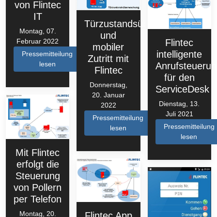
von Flintec
IT
Türzustandsüberwachung
Montag, 07.
und
Februar 2022
Flintec
mobiler
intelligente
Pressemitteilung
Zutritt mit
lesen
Anrufsteuerun
Flintec
für den
Donnerstag,
ServiceDesk
20. Januar
Dienstag, 13.
2022
Juli 2021
Pressemitteilung
Pressemitteilung
lesen
lesen
Mit Flintec
erfolgt die
Steuerung
von Pollern
per Telefon
Montag, 20.
Flintec App