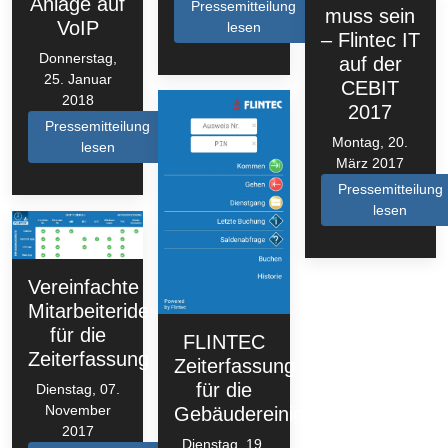
Anlage auf
Pressemitteilung
muss sein
VoIP
lesen
– Flintec IT
Donnerstag,
auf der
25. Januar
CEBIT
2018
2017
Pressemitteilung
Montag, 20.
lesen
März 2017
Pressemitteilung
lesen
Vereinfachte
Mitarbeiteridentifizierung
für die
FLINTEC
Zeiterfassung
Zeiterfassung
für die
Dienstag, 07.
November
Gebäudereinigung
2017
Dienstag, 19.