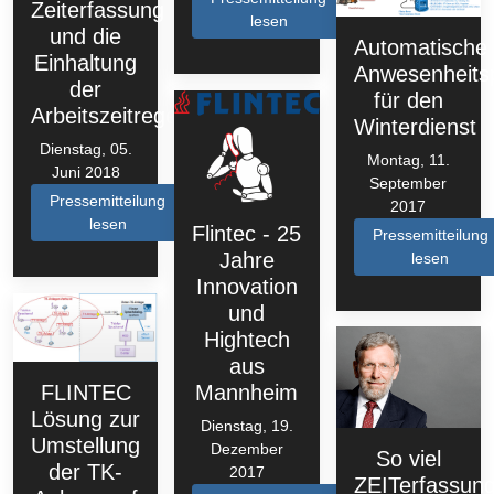
Zeiterfassung
lesen
und die
Automatische
Einhaltung
Anwesenheits
der
für den
Arbeitszeitregelung
Winterdienst
Dienstag, 05.
Montag, 11.
Juni 2018
September
Pressemitteilung
2017
lesen
Flintec - 25
Pressemitteilung
Jahre
lesen
Innovation
und
Hightech
aus
Mannheim
FLINTEC
Lösung zur
Dienstag, 19.
Umstellung
Dezember
So viel
der TK-
2017
ZEITerfassun