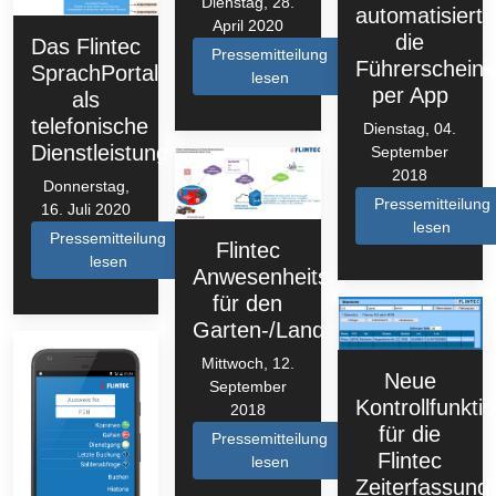
Dienstag, 28.
automatisiert
April 2020
die
Das Flintec
Pressemitteilung
Führerscheinko
SprachPortal
lesen
per App
als
telefonische
Dienstag, 04.
Dienstleistung
September
2018
Donnerstag,
Pressemitteilung
16. Juli 2020
lesen
Pressemitteilung
Flintec
lesen
Anwesenheitskontrolle
für den
Garten-/Landschaftsbau
Mittwoch, 12.
Neue
September
Kontrollfunkti
2018
für die
Pressemitteilung
Flintec
lesen
Zeiterfassung