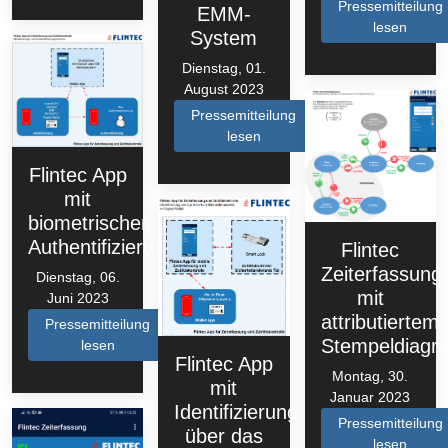
Pressemitteilung
EMM-
lesen
System
Dienstag, 01.
August 2023
Pressemitteilung
lesen
Flintec App
mit
biometrischem
Authentifizierungsverfahren
Flintec
Zeiterfassung
Dienstag, 06.
mit
Juni 2023
attributiertem
Pressemitteilung
Stempeldiag
lesen
Flintec App
Montag, 30.
mit
Januar 2023
Identifizierung
Pressemitteilung
über das
lesen