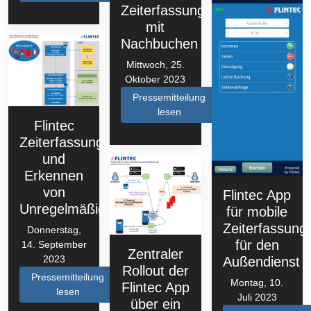
Zeiterfassung
mit
Nachbuchen
Mittwoch, 25.
Oktober 2023
Pressemitteilung
lesen
Flintec
Zeiterfassung
und
Erkennen
von
Flintec App
Unregelmäßigkeiten
für mobile
Zeiterfassung
Donnerstag,
für den
14. September
Zentraler
2023
Außendienst
Rollout der
Pressemitteilung
Montag, 10.
Flintec App
lesen
Juli 2023
über ein