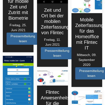
für mobile
Zeit und
Zeit und
Zutritt mit
Ort bei der
Biometrie
Mobile
mobilen
Zeiterfassung
Freitag, 25.
Zeiterfassung
Juni 2021
für das
von Flintec
Homeoffice
Pressemitteilung
Freitag, 11.
lesen
mit Flintec
Juni 2021
IT
Pressemitteilung
Mittwoch, 09.
lesen
September
2020
Pressemitteilung
lesen
Flintec
Anwesenheitskontrolle
für die