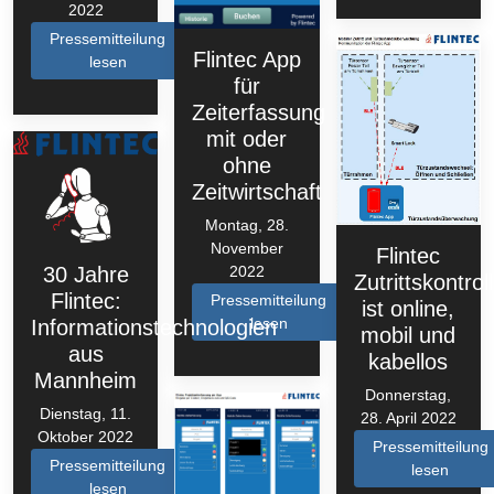
2022
Pressemitteilung
Flintec App
lesen
für
Zeiterfassung
mit oder
ohne
Zeitwirtschaft
Montag, 28.
November
Flintec
30 Jahre
2022
Zutrittskontrol
Flintec:
Pressemitteilung
ist online,
lesen
Informationstechnologien
mobil und
aus
kabellos
Mannheim
Donnerstag,
Dienstag, 11.
28. April 2022
Oktober 2022
Pressemitteilung
Pressemitteilung
lesen
lesen