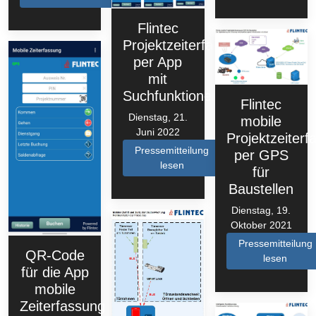
Flintec
Projektzeiterfassung
per App
mit
Suchfunktionen
Flintec
Dienstag, 21.
mobile
Juni 2022
Projektzeiterf
Pressemitteilung
per GPS
lesen
für
Baustellen
Dienstag, 19.
Oktober 2021
Pressemitteilung
QR-Code
lesen
für die App
mobile
Zeiterfassung