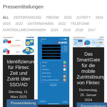
Pressemitteilungen
ALL
ZEITERFASSUNG
PRESSE
2025
ZUTRITT
2024
2023
2022
UNTERNEHMEN
2021
TELEFONIE
KONTROLLMECHANISMEN
2020
2019
2018
2017
Das
SmartGate
Identifizierung
für die
für Flintec
mobile
Zeit und
Zutrittslösung
Zutritt über
von Flintec
SSO/AD
Donnerstag,
Dienstag, 11.
25. Januar
März 2025
2024
Pressemitteilung
Pressemitteilung